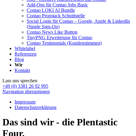
Add-Ons für Contao Jobs Basic
Contao LOKI AI Bundle
Contao Propstack Schnittstelle
Social Login für Contao – Google, Apple & LinkedIn
(Single Sign-On)
Contao News Like Button
TinyPNG Erweiterung für Contao
Contao Testimonials (Kundenstimmen)
Whitelabel
Referenzen
Blog
Wir
Kontakt
Lass uns sprechen
+49 (0) 3381 26 92 995
Navigation überspringen
Impressum
Datenschutzerklärung
Das sind wir - die Plentastic
Four.